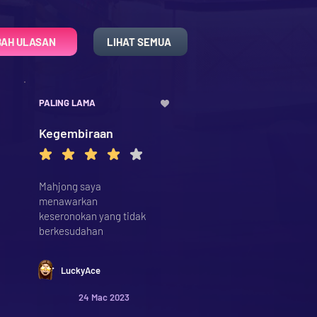
AH ULASAN
LIHAT SEMUA
PALING LAMA
Kegembiraan
Mahjong saya
menawarkan
keseronokan yang tidak
berkesudahan
LuckyAce
24 Mac 2023