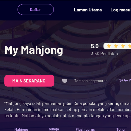
Laman Utama
Log masu
Daftar
My Mahjong
5.0
3.5K Penilaian
944+ P
MAIN SEKARANG
Tambah kegemaran
"Mahjong saya ialah permainan jubin Cina popular yang sering dima
kelab. Permainan ini melibatkan setiap pemain melukis dan memb
tertentu. Matlamatnya adalah untuk mencipta tangan yang lengkap 
bunga
Mahjong
Flush Lurus
Tong