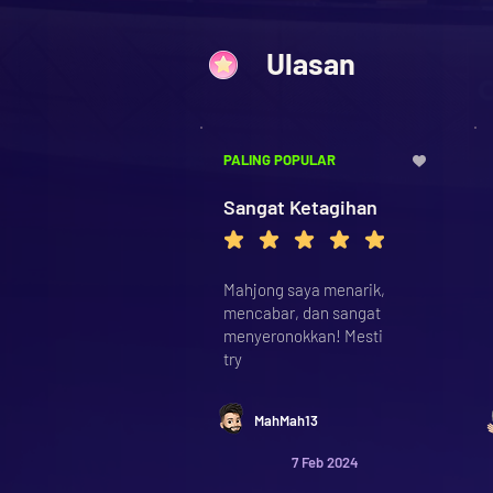
Ulasan
PALING POPULAR
Sangat Ketagihan
Mahjong saya menarik,
mencabar, dan sangat
menyeronokkan! Mesti
try
MahMah13
7 Feb 2024