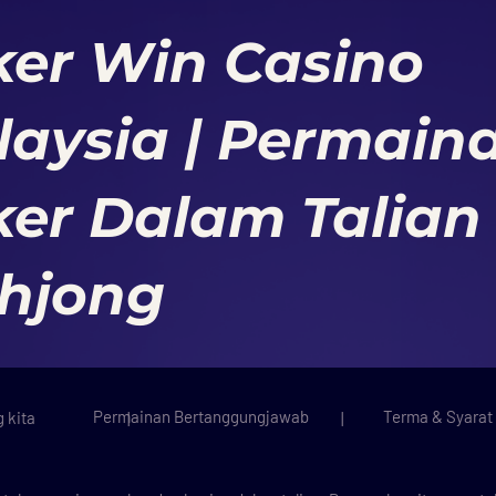
ker Win Casino
aysia | Permain
er Dalam Talian
hjong
Permainan Bertanggungjawab
Terma & Syarat
 kita
|
|