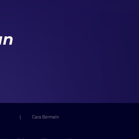
an
Cara Bermain
|