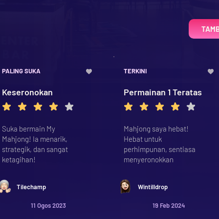
TAMB
PALING SUKA
TERKINI
Keseronokan
Permainan 1 Teratas
Suka bermain My
Mahjong saya hebat!
Mahjong! Ia menarik,
Hebat untuk
strategik, dan sangat
perhimpunan, sentiasa
ketagihan!
menyeronokkan
Tilechamp
Wintilldrop
11 Ogos 2023
19 Feb 2024